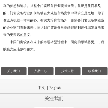
存的梦想和追求。从整个门窗设备行业现状来看，差距是显而易见
的，门窗设备行业如何能够在大规范市场竞争中寻求立足之地，除了
像派克机器一样有耐心、有实力培育市场外，更需要门窗设备制造业
的企业家们着眼未来，意识到门窗设备向高端智能制造领域发展所带
来的更深远的意义。
中国门窗设备在未来的市场转型过程中，面向的领域将更广，所
以眼光应该放得更大。
关于我们
产品中心
技术支持
联系我们
中文
English
关注我们