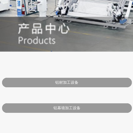
铝材加工设备
铝幕墙加工设备