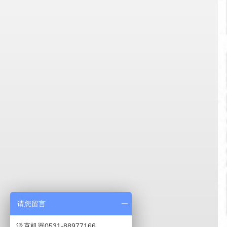
请您留言
派克机器0531-88977166