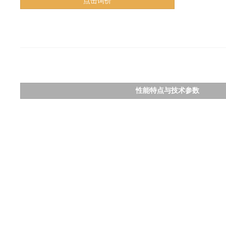
点击询价
性能特点与技术参数