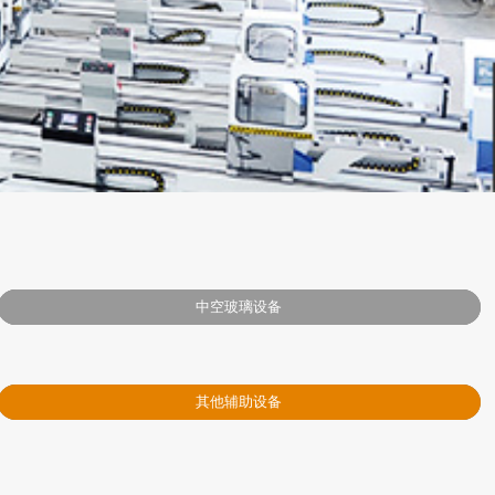
中空玻璃设备
其他辅助设备