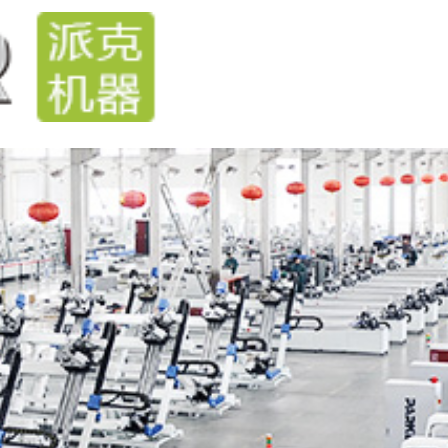
首页
产品中心
技术支持
新闻中心
联系我们
客户